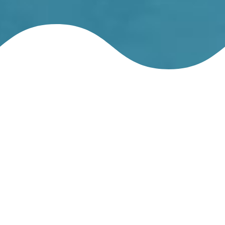
FORMULAIRE DE CONTACT
N’hésitez pas à nous contacter pour toute
demande d’information, de devis ou pour
discuter de votre projet piscine, spa, sauna ou
aménagement extérieur.
Notre équipe se fera un plaisir de vous
répondre et de vous conseiller dans les
meilleurs délais.